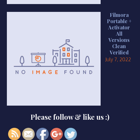
Filmora
Portable +
Activator
All
Versions
Clean
Verified
July 7, 2022
https://smkbaturjaya2ceper.sch.id/418-
Please follow & like us :)
2">