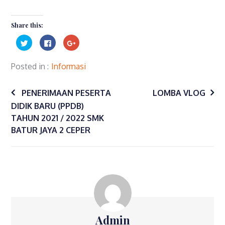
Share this:
Click
Click
Click
to
to
to
share
share
share
on
on
on
Twitter
Facebook
Google+
Posted in
Informasi
(Opens
(Opens
(Opens
in
in
in
Post
new
new
new
window)
window)
window)
PENERIMAAN PESERTA
LOMBA VLOG
DIDIK BARU (PPDB)
navigation
TAHUN 2021 / 2022 SMK
BATUR JAYA 2 CEPER
Admin