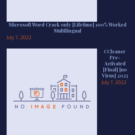
Microsoft Word Crack only [Lifetime] 100% Worked
Multilingual
July 7, 2022
CCleaner
Pre-
Activated
[Final] [no
Virus] 2025
July 7, 2022